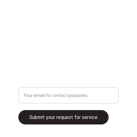
1-411 Confederation Pkwy, Concord, ON L4K 
0A8
info@valguard.com
+1-855-293-0888
Saisissez votre adresse e-mail ici Votre
adresse e-mail pour nous contacte
Submit your request for service