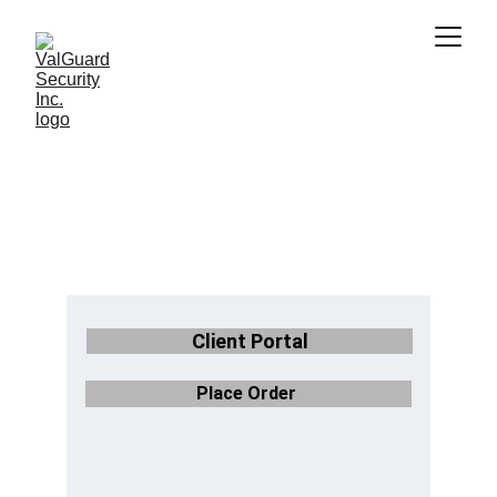
Portal
Please choose one of the options below for 
further instructions or information.
Client Portal
Place 
Order 